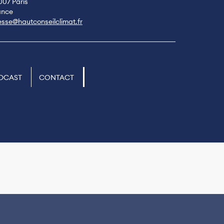
007 Paris
ance
esse@hautconseilclimat.fr
DCAST
CONTACT