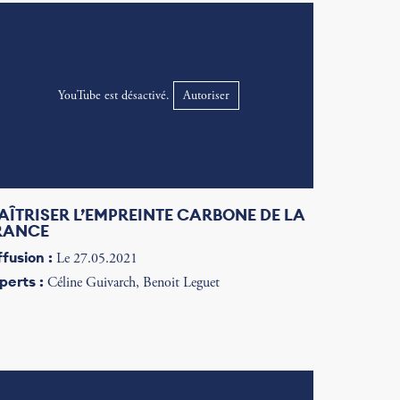
YouTube est désactivé.
Autoriser
AÎTRISER L’EMPREINTE CARBONE DE LA
RANCE
ffusion :
Le 27.05.2021
perts :
Céline Guivarch, Benoit Leguet