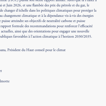
climat (HCC) publie son 8ème rapport annuel. Alors que la France a
 et Juin 2026, et une flambée des prix du pétrole et du gaz, le
e changer d’échelle dans les politiques climatiques pour protéger la
au changement climatique et à la dépendance vis-à-vis des énergies
e puisse atteindre ses objectifs de neutralité carbone et puisse
e rapport formule des recommandations pour renforcer l’efficacité
 actuelles, ainsi que des orientations pour engager une nouvelle
publiques favorables à l’action climatique à l’horizon 2030/2035.
sana, Président du Haut conseil pour le climat
et
lmotte