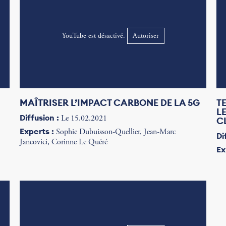
YouTube est désactivé.
Autoriser
MAÎTRISER L’IMPACT CARBONE DE LA 5G
T
L
Diffusion :
Le 15.02.2021
C
Experts :
Sophie Dubuisson-Quellier, Jean-Marc
Di
Jancovici, Corinne Le Quéré
Ex