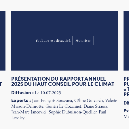
YouTube est désactivé.
Autoriser
PRÉSENTATION DU RAPPORT ANNUEL
P
T
2025 DU HAUT CONSEIL POUR LE CLIMAT
P
«
Diffusion :
Le 10.07.2025
P
Experts :
Jean-François Soussana, Céline Guivarch, Valérie
Di
Masson-Delmotte, Gonéri Le Cozannet, Diane Strauss,
Ex
Jean-Marc Jancovici, Sophie Dubuisson-Quellier, Paul
Ma
Leadley