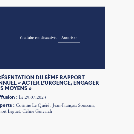
YouTube est désactivé.
Autoriser
RÉSENTATION DU 5ÈME RAPPORT
NNUEL « ACTER L’URGENCE, ENGAGER
ES MOYENS »
ffusion :
Le 29.07.2023
perts :
Corinne Le Quéré , Jean-François Soussana,
noit Leguet, Céline Guivarch