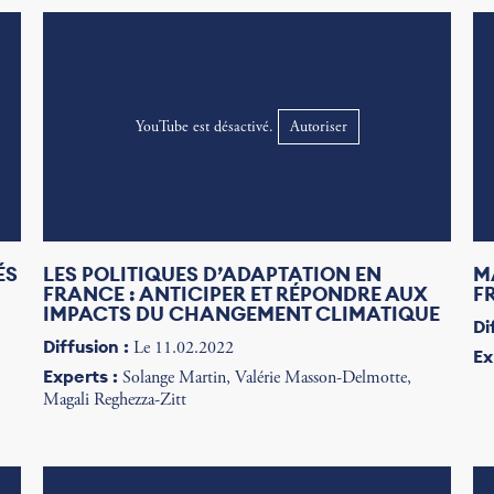
YouTube est désactivé.
Autoriser
ÉS
LES POLITIQUES D’ADAPTATION EN
M
FRANCE : ANTICIPER ET RÉPONDRE AUX
F
IMPACTS DU CHANGEMENT CLIMATIQUE
Di
Diffusion :
Le 11.02.2022
Ex
Experts :
Solange Martin, Valérie Masson-Delmotte,
Magali Reghezza-Zitt