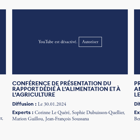
YouTube est désactivé.
Autoriser
CONFÉRENCE DE PRÉSENTATION DU
P
RAPPORT DÉDIÉ À L’ALIMENTATION ET À
A
L’AGRICULTURE
L
Diffusion :
Di
Le 30.01.2024
Experts :
Ex
Corinne Le Quéré, Sophie Dubuisson-Quellier,
r,
Marion Guillou, Jean-François Soussana
Be