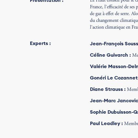
Présentation :
Le Haut conseil pour le c
France, l’efficacité de ses
de gaz à effet de serre. Al
du changement climatique 
l’action climatique en Fr
Experts :
Jean-François Souss
Céline Guivarch :
Mem
Valérie Masson-Delm
Gonéri Le Cozannet 
Diane Strauss :
Membr
Jean-Marc Jancovici
Sophie Dubuisson-Que
Paul Leadley :
Membre 