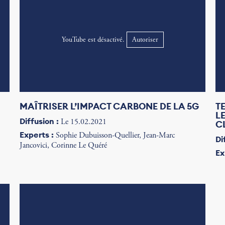
YouTube est désactivé.
Autoriser
MAÎTRISER L’IMPACT CARBONE DE LA 5G
T
L
Diffusion :
Le 15.02.2021
C
Experts :
Sophie Dubuisson-Quellier, Jean-Marc
Di
Jancovici, Corinne Le Quéré
Ex