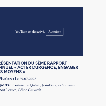
YouTube est désactivé.
Autoriser
RÉSENTATION DU 5ÈME RAPPORT
NNUEL « ACTER L’URGENCE, ENGAGER
ES MOYENS »
ffusion :
Le 29.07.2023
perts :
Corinne Le Quéré , Jean-François Soussana,
noit Leguet, Céline Guivarch